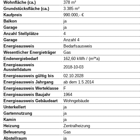
Wohnfläche (ca.)
378 m²
Grundstücksfläche (ca.)
3.385 m²
Kaufpreis
990.000,- €
Balkon
ja
Garage
ja
Anzahl Stellplätze
4
Garage
Anzahl 4
Energieausweis
Bedarfsausweis
Wesentlicher Energieträger
Gas
Endenergiebedarf
162,60 kWh / (m²*a)
Energieausweis
2018-10-03
Ausstelldatum
Energieausweis gültig bis
02.10.2028
Energieausweis Jahrgang
ab dem 1.5.2014
Energieausweis Werteklasse
F
Energieausweis Baujahr
1964
Energieausweis Gebäudeart
Wohngebäude
Unterkellert
ja
Gartennutzung
ja
Kamin
ja
Heizung
Zentralheizung
Befeuerung
Gas
Abstellraum
ja