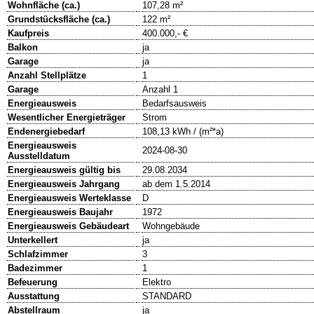
Wohnfläche (ca.)
107,28 m²
Grundstücksfläche (ca.)
122 m²
Kaufpreis
400.000,- €
Balkon
ja
Garage
ja
Anzahl Stellplätze
1
Garage
Anzahl 1
Energieausweis
Bedarfsausweis
Wesentlicher Energieträger
Strom
Endenergiebedarf
108,13 kWh / (m²*a)
Energieausweis
2024-08-30
Ausstelldatum
Energieausweis gültig bis
29.08.2034
Energieausweis Jahrgang
ab dem 1.5.2014
Energieausweis Werteklasse
D
Energieausweis Baujahr
1972
Energieausweis Gebäudeart
Wohngebäude
Unterkellert
ja
Schlafzimmer
3
Badezimmer
1
Befeuerung
Elektro
Ausstattung
STANDARD
Abstellraum
ja